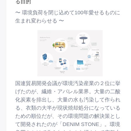
る⽬的
〜 環境負荷を閉じ込めて100年愛せるものに
⽣まれ変わらせる 〜
国連貿易開発会議が環境汚染産業の２位に挙
げたのが、繊維・アパレル業界。⼤量の⼆酸
化炭素を排出し、⼤量の⽔も汚染して作られ
る、⾐類の⼤半が現状焼却処分になっている
ための順位だが、その環境問題の解決策とし
て開発されたのが「DENIM STONE」。環境