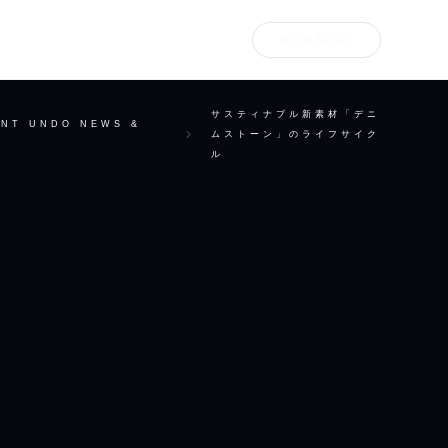
CONTACT
サスティナブル新素材「デニ
NT UNDO NEWS &
ムストーン」のライフサイク
ル